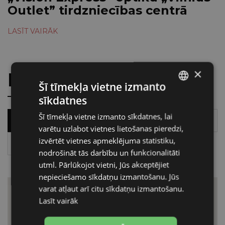
Outlet” tirdzniecības centrā
LASĪT VAIRĀK
×
Karte
Šī tīmekļa vietne izmanto
sīkdatnes
LATVIAN
Šī tīmekļa vietne izmanto sīkdatnes, lai
ENGLISH
Baltija
Latvija
varētu uzlabot vietnes lietošanas pieredzi,
izvērtēt vietnes apmeklējuma statistiku,
Lietuva
nodrošināt tās darbību un funkcionalitāti
utml. Pārlūkojot vietni, Jūs akceptējiet
nepieciešamo sīkdatņu izmantošanu. Jūs
varat atļaut arī citu sīkdatņu izmantošanu.
Lasīt vairāk