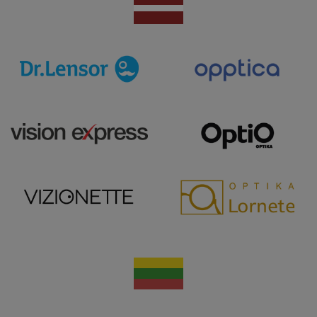
Šīs sīkdatnes nepieciešamas, lai Jūs varētu apmeklēt
un pārlūkot tīmekļa vietnes saturu un izmantot tās
piedāvātās iespējas. Šīs sīkdatnes identificē Jūsu
iekārtu, bet neizpauž Jūsu identitāti, kā arī tās nevāc
un neapkopo informāciju. Bez šīm sīkdatnēm
tīmekļa vietne nevarēs pilnvērtīgi darboties,
piemēram, sniegt nepieciešamo informāciju vai
nodrošināt pieprasītos pakalpojumus. Šīs sīkdatnes
tiek glabātas Jūsu iekārtā līdz brīdim, kad sīkdatne
izpildījusi savu funkciju, bet ne ilgāk kā divus gadus.
Šīs noteikti nepieciešamās sīkdatnes izvietojas
automātiski.
Nodrošinātājs
Derīguma
Nosaukums
Apraksts
/ Joma
termiņš
CookieScriptConsent
11 mēneši
Šo sīkfailu
CookieScript
4 nedēļas
izmanto
ocvision.eu
Cookie-
Script.com
serviss, lai
atcerētos
apmeklētāju
sīkfailu
piekrišanas
Google
preferences.
Privacy Policy
Tas ir
nepieciešams
lai Cookie-