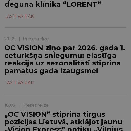
deguna klīnika “LORENT”
LASĪT VAIRĀK
29.05.
|
Preses relīze
OC VISION ziņo par 2026. gada 1.
ceturkšņa sniegumu: elastīga
reakcija uz sezonalitāti stiprina
pamatus gada izaugsmei
LASĪT VAIRĀK
18.05.
|
Preses relīze
„OC VISION” stiprina tirgus
pozīcijas Lietuvā, atklājot jaunu
„Vision Express” optiku „Vilnius