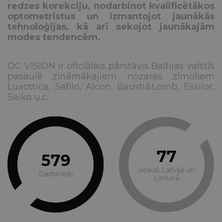
redzes korekciju, nodarbinot kvalificētākos
optometristus un izmantojot jaunākās
tehnoloģijas, kā arī sekojot jaunākajām
modes tendencēm.
OC VISION ir oficiālais pārstāvis Baltijas valstīs
pasaulē zināmākajiem nozares zīmoliem
Luxottica, Safilo, Alcon, Baush&Lomb, Essilor,
Seiko u.c.
77
579
veikali Latvijā un
Darbinieki
Lietuvā