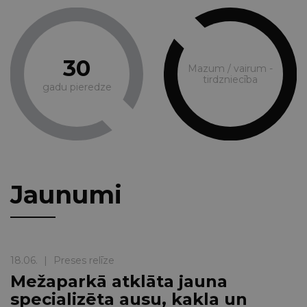
30
Mazum / vairum -
tirdzniecība
gadu pieredze
Jaunumi
18.06.
|
Preses relīze
Mežaparkā atklāta jauna
specializēta ausu, kakla un