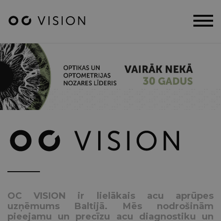
OC VISION ir lielākais acu aprūpes
uzņēmums Baltijā. Mēs nodrošinām
pieejamu un precīzu acu diagnostiku un